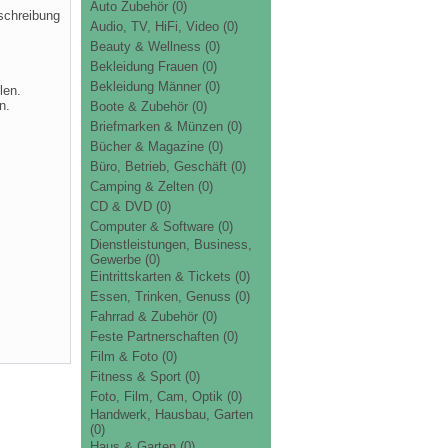
Auto Zubehör
(0)
schreibung
Audio, TV, HiFi, Video
(0)
Beauty & Wellness
(0)
Bekleidung Frauen
(0)
Bekleidung Männer
(0)
len.
n.
Boote & Zubehör
(0)
Briefmarken & Münzen
(0)
Bücher & Magazine
(0)
Büro, Betrieb, Geschäft
(0)
Camping & Zelten
(0)
CD & DVD
(0)
Computer & Software
(0)
Dienstleistungen, Business,
Gewerbe
(0)
Eintrittskarten & Tickets
(0)
Essen, Trinken, Genuss
(0)
Fahrrad & Zubehör
(0)
Feste Partnerschaften
(0)
Film & Foto
(0)
Fitness & Sport
(0)
Foto, Film, Cam, Optik
(0)
Handwerk, Hausbau, Garten
(0)
Haus & Garten
(0)