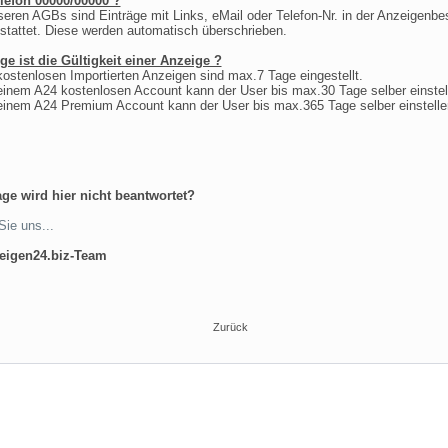
lefon 00000/00000 ?
seren AGBs sind Einträge mit Links, eMail oder Telefon-Nr. in der Anzeigenbe
estattet. Diese werden automatisch überschrieben.
ge ist die Gültigkeit einer Anzeige ?
 kostenlosen Importierten Anzeigen sind max.7 Tage eingestellt.
 einem A24 kostenlosen Account kann der User bis max.30 Tage selber einstel
 einem A24 Premium Account kann der User bis max.365 Tage selber einstelle
age wird hier nicht beantwortet?
Sie uns...
zeigen24.biz-Team
Zurück