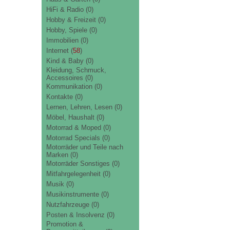
HiFi & Radio
(0)
Hobby & Freizeit
(0)
Hobby, Spiele
(0)
Immobilien
(0)
Internet
(
58
)
Kind & Baby
(0)
Kleidung, Schmuck,
Accessoires
(0)
Kommunikation
(0)
Kontakte
(0)
Lernen, Lehren, Lesen
(0)
Möbel, Haushalt
(0)
Motorrad & Moped
(0)
Motorrad Specials
(0)
Motorräder und Teile nach
Marken
(0)
Motorräder Sonstiges
(0)
Mitfahrgelegenheit
(0)
Musik
(0)
Musikinstrumente
(0)
Nutzfahrzeuge
(0)
Posten & Insolvenz
(0)
Promotion &