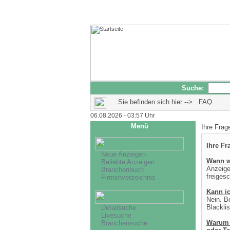
Suche:
Sie befinden sich hier --> FAQ
06.08.2026 - 03:57 Uhr
Menü
Ihre Frag
Ihre Fr
Neue Anzeigen
Wann wi
Beliebte Anzeigen
Anzeige
Branchenbuch
freigesc
Firmenverzeichnis
Kann i
Nein. B
Blacklis
Detailsuche
Livesuche
Warum s
Branchensuche