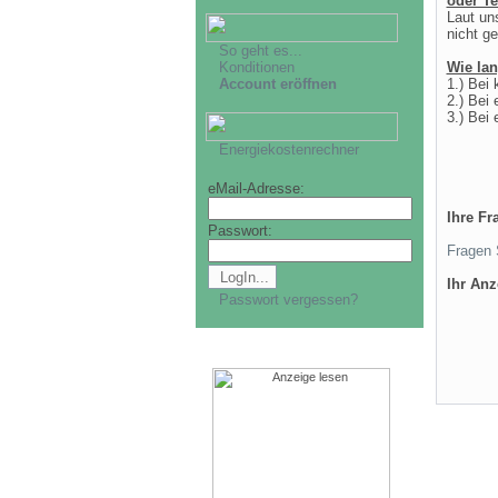
oder Te
Laut un
nicht g
So geht es...
Konditionen
Wie lan
Account eröffnen
1.) Bei
2.) Bei
3.) Bei
Energiekostenrechner
eMail-Adresse:
Ihre Fr
Passwort:
Fragen 
Ihr An
Passwort vergessen?