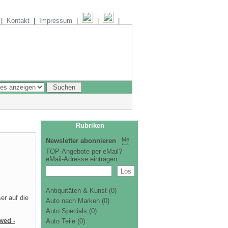
|
Kontakt
|
Impressum
|
|
|
Rubriken
Newsletter abonnieren
TOP-Angebote per eMail?
eMail-Adresse eintragen...
Antiquitäten & Kunst
(0)
er auf die
Auto nach Marken
(0)
Auto Specials
(0)
wed -
Auto Teile
(0)