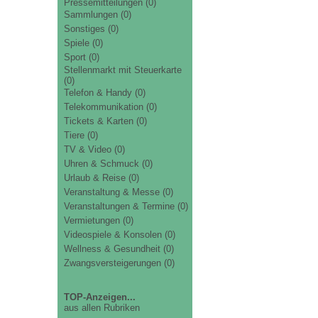
Pressemitteilungen
(0)
Sammlungen
(0)
Sonstiges
(0)
Spiele
(0)
Sport
(0)
Stellenmarkt mit Steuerkarte
(0)
Telefon & Handy
(0)
Telekommunikation
(0)
Tickets & Karten
(0)
Tiere
(0)
TV & Video
(0)
Uhren & Schmuck
(0)
Urlaub & Reise
(0)
Veranstaltung & Messe
(0)
Veranstaltungen & Termine
(0)
Vermietungen
(0)
Videospiele & Konsolen
(0)
Wellness & Gesundheit
(0)
Zwangsversteigerungen
(0)
TOP-Anzeigen...
aus allen Rubriken