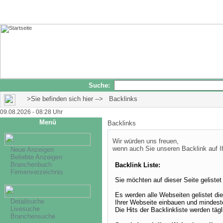
Suche:
>Sie befinden sich hier --> Backlinks
09.08.2026 - 08:28 Uhr
Menü
Backlinks
Wir würden uns freuen,
wenn auch Sie unseren Backlink auf I
Neue Anzeigen
Beliebte Anzeigen
Branchenbuch
Backlink Liste:
Firmenverzeichnis
Sie möchten auf dieser Seite geliste
Es werden alle Webseiten gelistet di
Detailsuche
Ihrer Webseite einbauen und mindest
Livesuche
Die Hits der Backlinkliste werden täg
Branchensuche