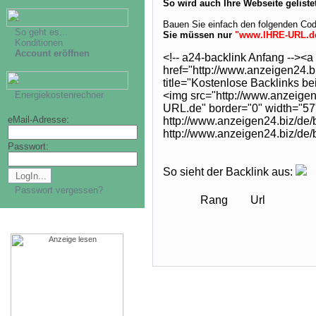
So wird auch Ihre Webseite gelistet
Bauen Sie einfach den folgenden Code
So geht es...
Sie müssen nur
"www.IHRE-URL.d
Konditionen
Account eröffnen
<!-- a24-backlink Anfang --><a
href="http://www.anzeigen24.b
title="Kostenlose Backlinks b
Energiekostenrechner
<img src="http://www.anzeige
URL.de" border="0" width="57"
eMail-Adresse:
http://www.anzeigen24.biz/de/b
http://www.anzeigen24.biz/de/
Passwort:
So sieht der Backlink aus:
Passwort vergessen?
Rang
Url