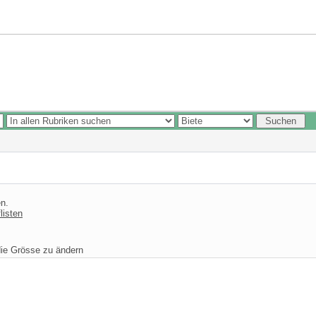
n.
listen
die Grösse zu ändern