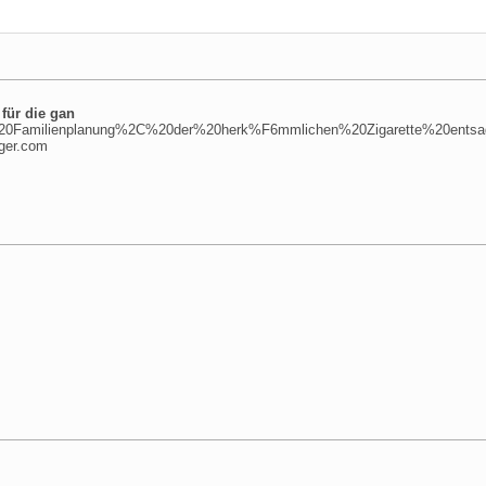
für die gan
0Familienplanung%2C%20der%20herk%F6mmlichen%20Zigarette%20ent
ger.com