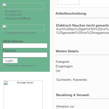
So geht es...
Artikelbeschreibung:
Konditionen
Account eröffnen
Elektrisch Rauchen leicht gemacht 
Auch%20das%20geh%F6rt%20zur%2
Energiekostenrechner
%20gesendet%20von%20megaanzei
eMail-Adresse:
Passwort:
Weitere Details:
Kategorie:
Passwort vergessen?
Eingetragen:
Ort:
Suchworte, Keywords:
Bezahlung & Versand:
Hinweise zur