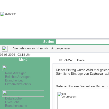
Suche:
Sie befinden sich hier --> Anzeige lesen
06.08.2026 - 03:18 Uhr
Menü
ID:
74757
| Biete
Dieser Eintrag wurde
2579
mal gelese
Neue Anzeigen
Sämtliche Einträge von
Zaytseva
auf
Beliebte Anzeigen
Branchenbuch
Firmenverzeichnis
Galerie:
Klicken Sie auf ein Bild um 
Detailsuche
Livesuche
Branchensuche