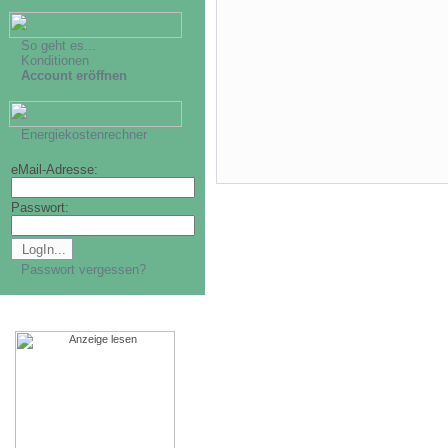
So geht es...
Konditionen
Account eröffnen
Energiekostenrechner
eMail-Adresse:
Passwort:
Passwort vergessen?