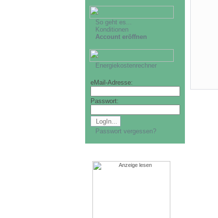
So geht es...
Konditionen
Account eröffnen
Energiekostenrechner
eMail-Adresse:
Passwort:
Passwort vergessen?