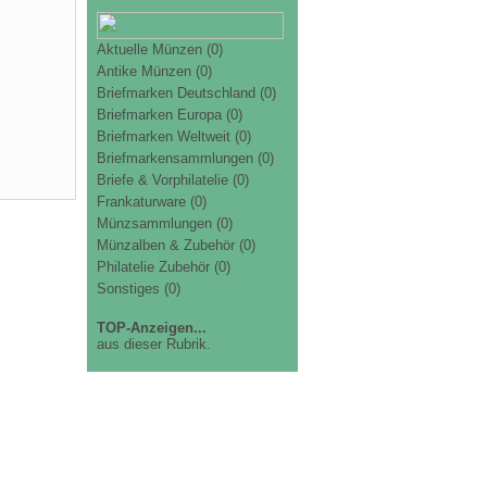
Aktuelle Münzen
(0)
Antike Münzen
(0)
Briefmarken Deutschland
(0)
Briefmarken Europa
(0)
Briefmarken Weltweit
(0)
Briefmarkensammlungen
(0)
Briefe & Vorphilatelie
(0)
Frankaturware
(0)
Münzsammlungen
(0)
Münzalben & Zubehör
(0)
Philatelie Zubehör
(0)
Sonstiges
(0)
TOP-Anzeigen...
aus dieser Rubrik.