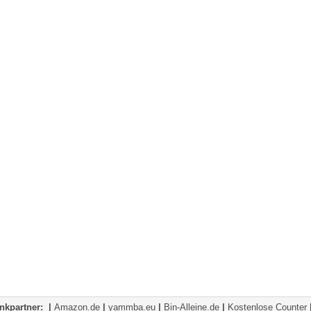
nkpartner:
|
Amazon.de
|
yammba.eu
|
Bin-Alleine.de
|
Kostenlose Counter