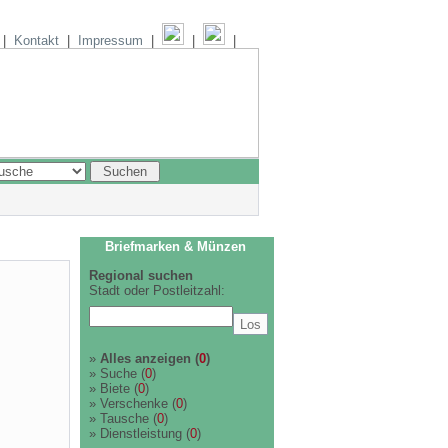
|
Kontakt
|
Impressum
|
|
|
Briefmarken & Münzen
Regional suchen
Stadt oder Postleitzahl:
»
Alles anzeigen
(
0
)
»
Suche
(
0
)
»
Biete
(
0
)
»
Verschenke
(
0
)
»
Tausche
(
0
)
»
Dienstleistung
(
0
)