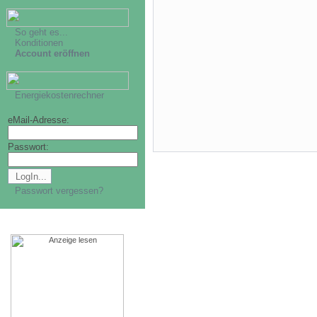
So geht es...
Konditionen
Account eröffnen
Energiekostenrechner
eMail-Adresse:
Passwort:
Passwort vergessen?