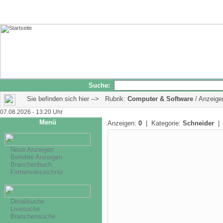
Suche:
Sie befinden sich hier --> Rubrik:
Computer & Software
/ Anzeige
07.08.2026 - 13:20 Uhr
Menü
Anzeigen:
0
| Kategorie:
Schneider
| 
Neue Anzeigen
Beliebte Anzeigen
Branchenbuch
Firmenverzeichnis
Detailsuche
Livesuche
Branchensuche